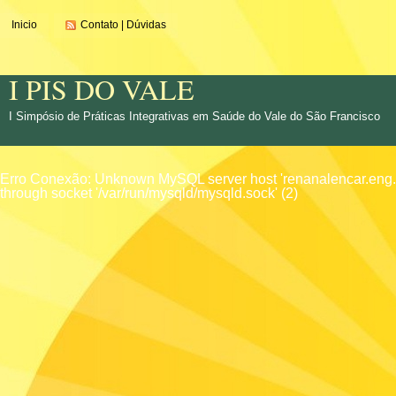
Inicio
Contato | Dúvidas
I PIS DO VALE
I Simpósio de Práticas Integrativas em Saúde do Vale do São Francisco
Erro Conexão: Unknown MySQL server host 'renanalencar.eng.br
through socket '/var/run/mysqld/mysqld.sock' (2)